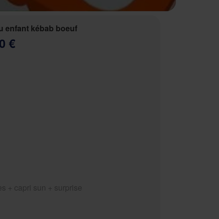
 enfant kébab boeuf
0 €
tes + capri sun + surprise