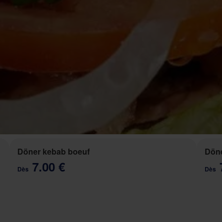
Döner kebab boeuf
Döne
7.00 €
Dès
Dès