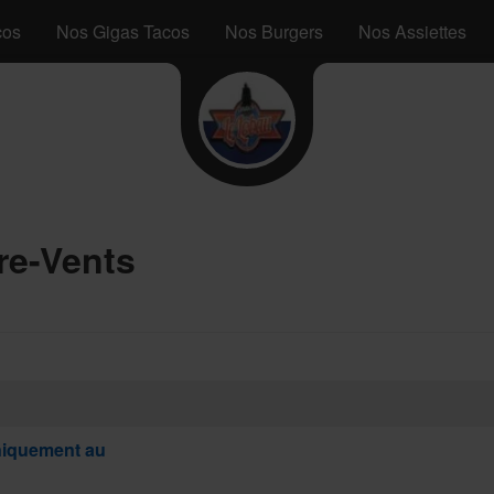
cos
Nos Gigas Tacos
Nos Burgers
Nos Assiettes
re-Vents
iquement au