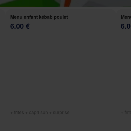
Menu enfant kébab poulet
Menu
6.00 €
6.0
+ frites + capri sun + surprise
+ fri