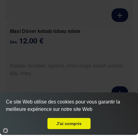
Maxi Döner kebab lobau mixte
12.00 €
Dès
Salade, tomates, ognons, chou rouge, boeuf, poulet,
fêta, frites
Ce site Web utilise des cookies pour vous garantir la
Maxi Yufka boeuf
meilleure expérience sur notre site Web
A Emporter sur Danne-et-Quatre-Vents
Actuellement fermé
11.50 €
Dès
J'ai compris
Accueil
Panier
Compte