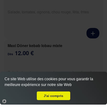
Salade, tomates, ognons, chou rouge, fêta, frites
Maxi Döner kebab lobau mixte
12.00 €
Dès
Salade, tomates, ognons, chou rouge, boeuf, poulet,
fêta, frites
Ce site Web utilise des cookies pour vous garantir la
meilleure expérience sur notre site Web
A Emporter sur Danne-et-Quatre-Vents
Actuellement fermé
J'ai compris
Accueil
Panier
Compte
Maxi Yufka boeuf