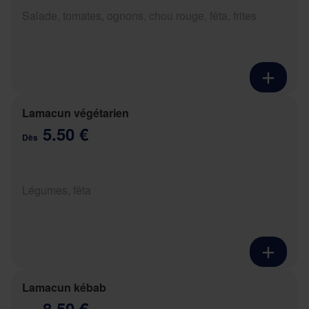
Salade, tomates, ognons, chou rouge, fêta, frites
Lamacun végétarien
5.50 €
Dès
Légumes, fêta
Lamacun kébab
8.50 €