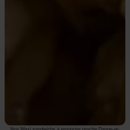
Nos Maxi sandwichs à emporter proche Danne-et-