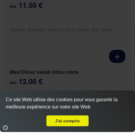
11.50 €
Dès
Salade, tomates, ognons, chou rouge, fêta, frites
Maxi Döner kebab lobau mixte
12.00 €
Dès
Ce site Web utilise des cookies pour vous garantir la
Salade, tomates, ognons, chou rouge, boeuf, poulet,
meilleure expérience sur notre site Web
A Emporter sur Danne-et-Quatre-Vents
fêta, frites
Actuellement fermé
J'ai compris
Accueil
Panier
Compte